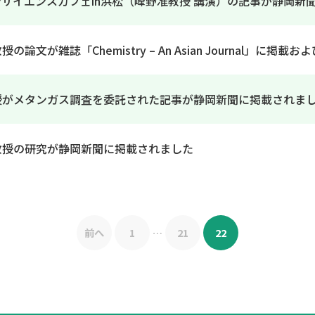
サイエンスカフェin浜松（峰野准教授 講演）の記事が静岡新
の論文が雑誌「Chemistry – An Asian Journal」に
授がメタンガス調査を委託された記事が静岡新聞に掲載されま
教授の研究が静岡新聞に掲載されました
前へ
1
…
21
22