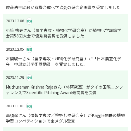
佐藤浩平助教が有機合成化学協会の研究企画賞を受賞しました
2023.12.06
受賞
小笹 祐吏さん（農学専攻・植物化学研究室）が植物化学調節学
会第58回大会で優秀発表賞を受賞しました
2023.12.05
受賞
本間駿一さん（農学専攻・植物化学研究室 ）が「日本農芸化学
会 中部支部学術奨励賞」を受賞しました。
2023.11.29
受賞
Muthuraman Krishna Rajaさん（朴研究室）がタイの国際コンフ
ァレンスでScientific Pitching Award最高賞を受賞
2023.11.01
受賞
高須遼さん（情報学専攻／狩野芳伸研究室）がKaggle開催の機械
学習コンペティションで金メダル受賞