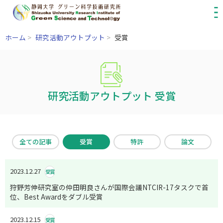
ホーム
>
研究活動アウトプット
>
受賞
研究活動アウトプット 受賞
全ての記事
受賞
特許
論文
2023.12.27
受賞
狩野芳伸研究室の仲田明良さんが国際会議NTCIR-17タスクで首
位、Best Awardをダブル受賞
2023.12.15
受賞