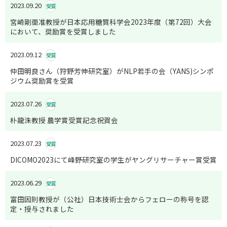
2023.09.20
受賞
宮崎剛亜准教授が日本応用糖質科学会2023年度（第72回）大会
において、奨励賞を受賞しました
2023.09.12
受賞
仲田明良さん（狩野芳伸研究室）がNLP若手の会（YANS)シンポ
ジウム奨励賞を受賞
2023.07.26
受賞
朴龍洙教授 農学賞受賞記念祝賀会
2023.07.23
受賞
DICOMO2023にて峰野研究室の学生がヤングリサーチャー賞受賞
2023.06.29
受賞
富田因則教授が（公社）日本技術士会からフェローの称号を認
定・授与されました