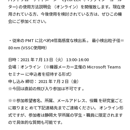
ター) の使用方法説明会 （オンライン）を開催致します。現在使
用されている方、今後使用を検討されている方は、ぜひこの機
会にご参加ください。
・従来の PMT に比べ約4倍高感度な検出系 。 最小検出粒子径＝
80 nm (VSSC使用時）
日時：2021 年 7 月 13 日（火） 13:00-16:00
会場：オンライン （※機器メーカー主催の Microsoft Teams
セミナー に申込者を招待する形式）
申し込み 締切： 2021 年 7 月 2 日（金）
※今回は直前の飛び入り参加は不可です 。
※※参加希望者名、所属、メールアドレス、役職 を研究室ごと
に取りまと めて下記連絡先までご連絡ください。 オンライン形
式ですが、参加者は静岡大 学所属の学生・職員に限定されます
ので具体的な質問も可能です。