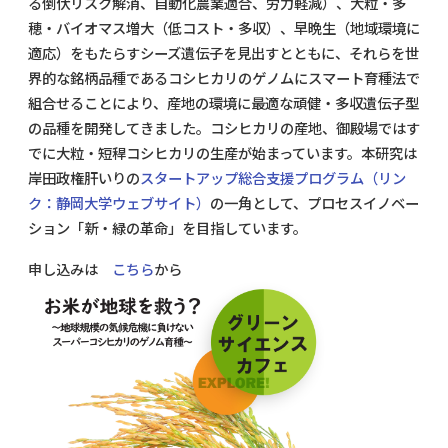
る倒伏リスク解消、自動化農業適合、労力軽減）、大粒・多
穂・バイオマス増大（低コスト・多収）、早晩生（地域環境に
適応）をもたらすシーズ遺伝子を見出すとともに、それらを世
界的な銘柄品種であるコシヒカリのゲノムにスマート育種法で
組合せることにより、産地の環境に最適な頑健・多収遺伝子型
の品種を開発してきました。コシヒカリの産地、御殿場ではす
でに大粒・短稈コシヒカリの生産が始まっています。本研究は
岸田政権肝いりの
スタートアップ総合支援プログラム（リン
ク：静岡大学ウェブサイト）
の一角として、プロセスイノベー
ション「新・緑の革命」を目指しています。
申し込みは
こちら
から