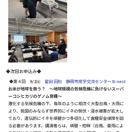
◆次回お申込み◆
◆
第４回
9/2
㈯
富田 因則
静岡市産学交流センター B-nest
お米が地球を救う？ ～地球規模の気候危機に負けないスーパ
ーコシヒカリのゲノム育種～
激化する気候危機の下、毎年のように相次ぐ大型台風・大雨に
より、我国のみならず世界的にイネの倒伏・浸水被害が拡大し
ており、遺伝的にイネを頑健かつ多収化して食糧安全保障を図
る必要があります。講演者らは、頑健・短稈（台風、豪雨によ