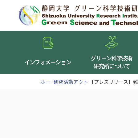
グリーン科学技術
インフォメーション
研究所について
ホー
研究活動アウト
【プレスリリース】
ム
>
プット
>
の作製 ー全固体マ