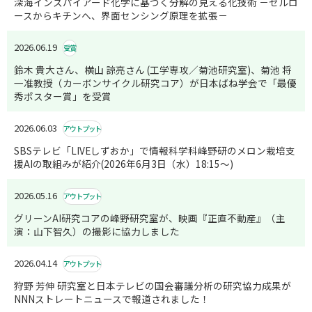
深海インスパイアード化学に基づく分解の見える化技術 －セルロ
ースからキチンへ、界面センシング原理を拡張－
2026.06.19
受賞
鈴木 貴大さん、横山 諒亮さん (工学専攻／菊池研究室)、菊池 将
一准教授（カーボンサイクル研究コア）が日本ばね学会で「最優
秀ポスター賞」を受賞
2026.06.03
アウトプット
SBSテレビ「LIVEしずおか」で情報科学科峰野研のメロン栽培支
援AIの取組みが紹介(2026年6月3日（水）18:15～)
2026.05.16
アウトプット
グリーンAI研究コアの峰野研究室が、映画『正直不動産』（主
演：山下智久）の撮影に協力しました
2026.04.14
アウトプット
狩野 芳伸 研究室と日本テレビの国会審議分析の研究協力成果が
NNNストレートニュースで報道されました！