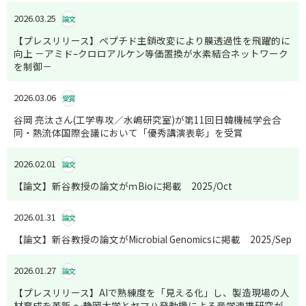
2026.03.25
論文
【プレスリリース】ペプチド主鎖改変により膜透過性を飛躍的に
向上 －アミド–クロロアルケン等価置換が水素結合ネットワーク
を制御－
2026.03.06
受賞
谷岡 亮汰さん(工学専攻／水嶋研究室)が第11回日韓機械学会合
同・熱流体国際会議において「優秀講演表彰」を受賞
2026.02.01
論文
【論文】新谷教授の論文がｍBioに掲載 2025/Oct
2026.01.31
論文
【論文】新谷教授の論文がMicrobial Genomicsに掲載 2025/Sep
2026.01.27
論文
【プレスリリース】AIで熟練度を「見える化」し、製造現場の人
材育成を革新 ～静岡大学とヤマハ発動機による産学連携研究が