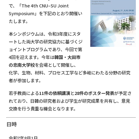
で、「The 4th CNU–SU Joint
Symposium」を下記のとおり開催い
たします。
本シンポジウムは、令和3年度にスタ
ートした両大学の研究協力に基づくジ
ョイントプログラムであり、今回で第
4回を迎えます。今年は
韓国・大田市
の忠南大学校
を会場として開催し、
化学、生物、材料、プロセス工学など多岐にわたる分野の研究
者が参加します。
若手教員による
11件の依頼講演
と
28件のポスター発表
が予定さ
れており、日韓の研究者および学生が研究成果を共有し、意見
交換を行う貴重な機会となります。
日時
令和7年8月1日