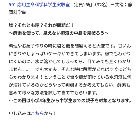
501 応用生命科学科学生実験室
定員16組（32名）ー共催：静
岡科学館
塩？それとも糖？それが問題だ！
～酵素を使って、見えない溶液の中身を見破ろう～
料理やお菓子作りの時に塩と糖を間違えると大変です。甘いお
にぎりやしょっぱいケーキができてしまいます。粉でもわかり
にくいのに、水に溶かしてしまったら、目でみても全くわかり
ません。。。でも大丈夫。そんな時は酵素があればすぐにどち
らかわかります！ということで塩や糖が溶けている水溶液に何
が溶けているのかどうやって判別するか考えてもらい、酵素も
含めて様々な方法を試して当ててもらいます。
※この回は小学5年生から中学生までの親子を対象となります。
申し込みは
こちら
から！