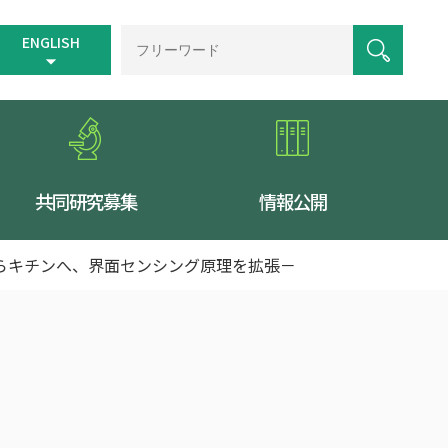
ENGLISH
共同研究募集
情報公開
らキチンへ、界面センシング原理を拡張－