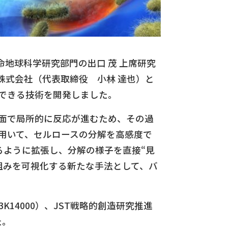
命地球科学研究部門の出口 茂 上席研究
株式会社（代表取締役 小林 達也）と
出できる技術を開発しました。
面で局所的に反応が進むため、その過
用いて、セルロースの分解を高感度で
るように拡張し、分解の様子を直接“見
組みを可視化する新たな手法として、バ
23K14000）、JST戦略的創造研究推進
た。