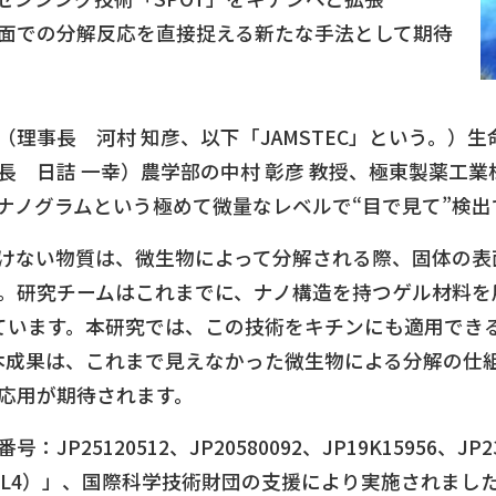
面での分解反応を直接捉える新たな手法として期待
理事長 河村 知彦、以下「JAMSTEC」という。）生
 日詰 一幸）農学部の中村 彰彦 教授、極東製薬工業
ナノグラムという極めて微量なレベルで“目で見て”検
けない物質は、微生物によって分解される際、固体の表
。研究チームはこれまでに、ナノ構造を持つゲル材料を
しています。本研究では、この技術をキチンにも適用でき
本成果は、これまで見えなかった微生物による分解の仕
応用が期待されます。
25120512、JP20580092、JP19K15956、JP
R21L4）」、国際科学技術財団の支援により実施されまし